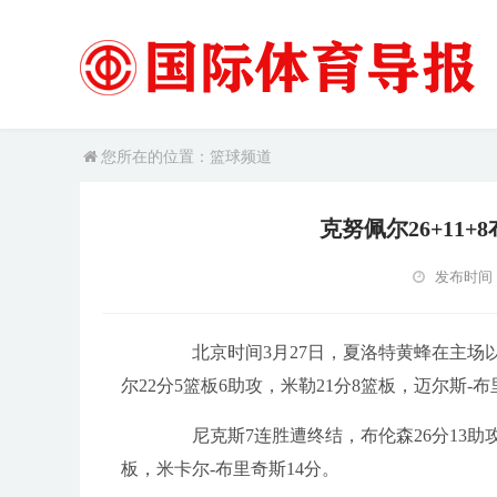
您所在的位置：篮球频道
克努佩尔26+11+
发布时间：2
北京时间3月27日，夏洛特黄蜂在主场以11
尔22分5篮板6助攻，米勒21分8篮板，迈尔斯-布
尼克斯7连胜遭终结，布伦森26分13助攻，
板，米卡尔-布里奇斯14分。