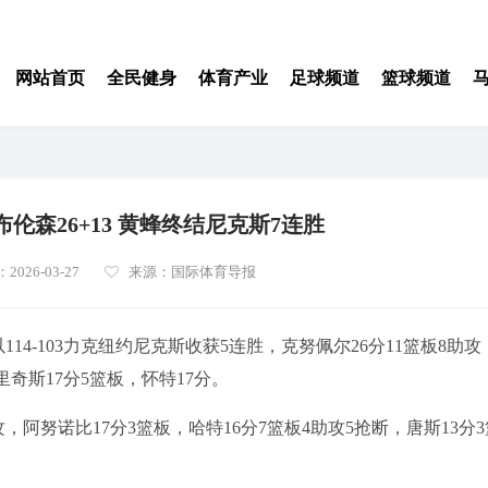
网站首页
全民健身
体育产业
足球频道
篮球频道
8布伦森26+13 黄蜂终结尼克斯7连胜
026-03-27
来源：国际体育导报
4-103力克纽约尼克斯收获5连胜，克努佩尔26分11篮板8助攻
里奇斯17分5篮板，怀特17分。
阿努诺比17分3篮板，哈特16分7篮板4助攻5抢断，唐斯13分3